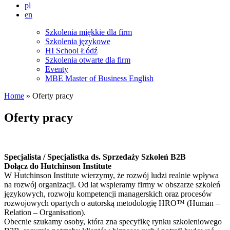
pl
en
Szkolenia miękkie dla firm
Szkolenia językowe
HI School Łódź
Szkolenia otwarte dla firm
Eventy
MBE Master of Business English
Home
» Oferty pracy
Oferty pracy
Specjalista / Specjalistka ds. Sprzedaży Szkoleń B2B
Dołącz do Hutchinson Institute
W Hutchinson Institute wierzymy, że rozwój ludzi realnie wpływa
na rozwój organizacji. Od lat wspieramy firmy w obszarze szkoleń
językowych, rozwoju kompetencji managerskich oraz procesów
rozwojowych opartych o autorską metodologię HRO™ (Human –
Relation – Organisation).
Obecnie szukamy osoby, która zna specyfikę rynku szkoleniowego