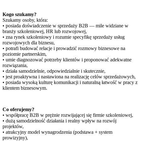
Kogo szukamy?
Szukamy osoby, która:
• posiada doświadczenie w sprzedaży B2B — mile widziane w
branży szkoleniowej, HR lub rozwojowej,
• zna rynek szkoleniowy i rozumie specyfikę sprzedaży usług
rozwojowych dla biznesu,
• potrafi budować relacje i prowadzić rozmowy biznesowe na
poziomie partnerskim,
• umie diagnozować potrzeby klientów i proponować adekwatne
rozwiązania,
• działa samodzielnie, odpowiedzialnie i skutecznie,
• jest proaktywna i nastawiona na realizację celów sprzedażowych,
• posiada wysoką kulturę komunikacji i naturalną łatwość w pracy z
klientem biznesowym.
Co oferujemy?
• współpracę B2B w prężnie rozwijającej się firmie szkoleniowej,
• dużą samodzielność działania i realny wpływ na rozwój
projektów,
• atrakcyjny model wynagrodzenia (podstawa + system
prowizyjny),