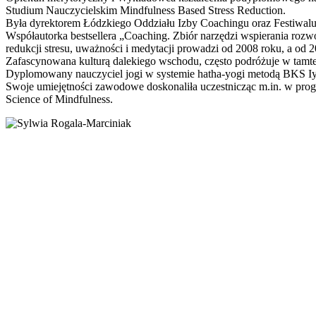
Studium Nauczycielskim Mindfulness Based Stress Reduction.
Była dyrektorem Łódzkiego Oddziału Izby Coachingu oraz Festiw
Współautorka bestsellera „Coaching. Zbiór narzędzi wspierania rozwo
redukcji stresu, uważności i medytacji prowadzi od 2008 roku, a o
Zafascynowana kulturą dalekiego wschodu, często podróżuje w tamte 
Dyplomowany nauczyciel jogi w systemie hatha-yogi metodą BKS Iyen
Swoje umiejętności zawodowe doskonaliła uczestnicząc m.in. w pr
Science of Mindfulness.