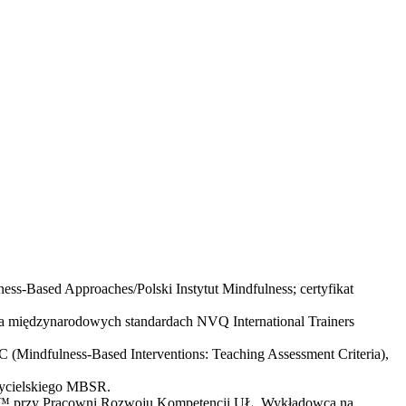
s-Based Approaches/Polski Instytut Mindfulness; certyfikat
na międzynarodowych standardach NVQ International Trainers
Mindfulness-Based Interventions: Teaching Assessment Criteria),
czycielskiego MBSR.
ps™ przy Pracowni Rozwoju Kompetencji UŁ. Wykładowca na