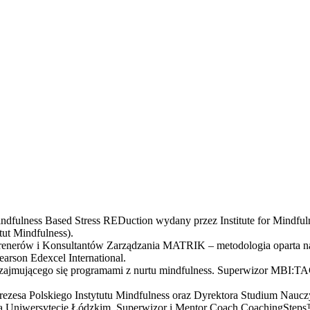
ulness Based Stress REDuction wydany przez Institute for Mindfulnes
ut Mindfulness).
y Trenerów i Konsultantów Zarządzania MATRIK – metodologia oparta 
arson Edexcel International.
mującego się programami z nurtu mindfulness. Superwizor MBI:TAC (
 Prezesa Polskiego Instytutu Mindfulness oraz Dyrektora Studium Nau
a Uniwersytecie Łódzkim, Superwizor i Mentor Coach CoachingSte