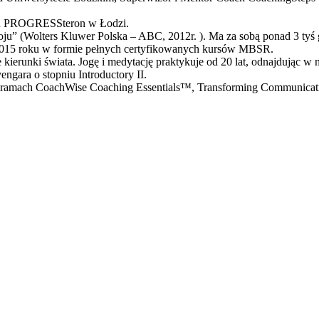
alu PROGRESSteron w Łodzi.
ju” (Wolters Kluwer Polska – ABC, 2012r. ). Ma za sobą ponad 3 tyś g
d 2015 roku w formie pełnych certyfikowanych kursów MBSR.
kierunki świata. Jogę i medytację praktykuje od 20 lat, odnajdując w 
gara o stopniu Introductory II.
ogramach CoachWise Coaching Essentials™, Transforming Communicatio