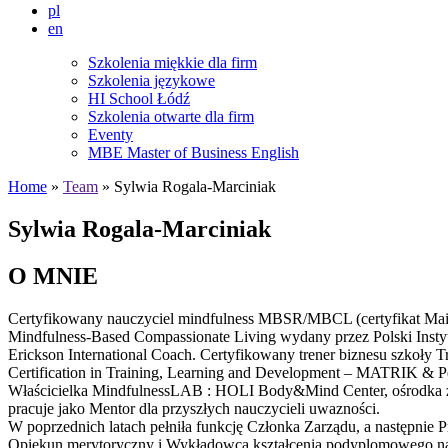
pl
en
Szkolenia miękkie dla firm
Szkolenia językowe
HI School Łódź
Szkolenia otwarte dla firm
Eventy
MBE Master of Business English
Home
»
Team
» Sylwia Rogala-Marciniak
Sylwia Rogala-Marciniak
O MNIE
Certyfikowany nauczyciel mindfulness MBSR/MBCL (certyfikat Maindf
Mindfulness-Based Compassionate Living wydany przez Polski Instyt
Erickson International Coach. Certyfikowany trener biznesu szkoł
Certification in Training, Learning and Development – MATRIK & Pe
Właścicielka MindfulnessLAB : HOLI Body&Mind Center, ośrodka zaj
pracuje jako Mentor dla przyszłych nauczycieli uwazności.
W poprzednich latach pełniła funkcję Członka Zarządu, a następnie
Opiekun merytoryczny i Wykładowca kształcenia podyplomowego n