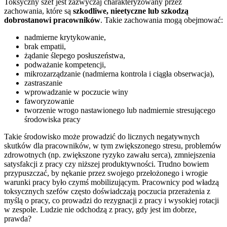
Toksyczny szef jest zazwyczaj charakteryzowany przez
zachowania, które są
szkodliwe, nieetyczne lub szkodzą
dobrostanowi pracowników
. Takie zachowania mogą obejmować:
nadmierne krytykowanie,
brak empatii,
żądanie ślepego posłuszeństwa,
podważanie kompetencji,
mikrozarządzanie (nadmierna kontrola i ciągła obserwacja),
zastraszanie
wprowadzanie w poczucie winy
faworyzowanie
tworzenie wrogo nastawionego lub nadmiernie stresującego
środowiska pracy
Takie środowisko może prowadzić do licznych negatywnych
skutków dla pracowników, w tym zwiększonego stresu, problemów
zdrowotnych (np. zwiększone ryzyko zawału serca), zmniejszenia
satysfakcji z pracy czy niższej produktywności. Trudno bowiem
przypuszczać, by nękanie przez swojego przełożonego i wrogie
warunki pracy było czymś mobilizującym. Pracownicy pod władzą
toksycznych szefów często doświadczają poczucia przerażenia z
myślą o pracy, co prowadzi do rezygnacji z pracy i wysokiej rotacji
w zespole. Ludzie nie odchodzą z pracy, gdy jest im dobrze,
prawda?