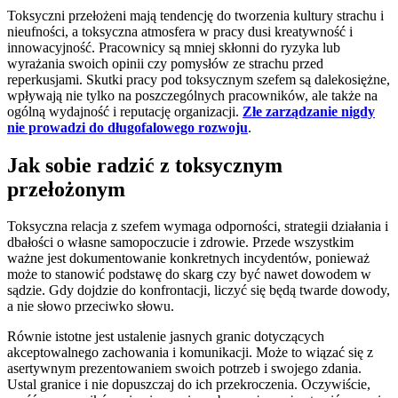
Toksyczni przełożeni mają tendencję do tworzenia kultury strachu i
nieufności, a toksyczna atmosfera w pracy dusi kreatywność i
innowacyjność. Pracownicy są mniej skłonni do ryzyka lub
wyrażania swoich opinii czy pomysłów ze strachu przed
reperkusjami. Skutki pracy pod toksycznym szefem są dalekosiężne,
wpływają nie tylko na poszczególnych pracowników, ale także na
ogólną wydajność i reputację organizacji.
Złe zarządzanie nigdy
nie prowadzi do długofalowego rozwoju
.
Jak sobie radzić z toksycznym
przełożonym
Toksyczna relacja z szefem wymaga odporności, strategii działania i
dbałości o własne samopoczucie i zdrowie. Przede wszystkim
ważne jest dokumentowanie konkretnych incydentów, ponieważ
może to stanowić podstawę do skarg czy być nawet dowodem w
sądzie. Gdy dojdzie do konfrontacji, liczyć się będą twarde dowody,
a nie słowo przeciwko słowu.
Równie istotne jest ustalenie jasnych granic dotyczących
akceptowalnego zachowania i komunikacji. Może to wiązać się z
asertywnym prezentowaniem swoich potrzeb i swojego zdania.
Ustal granice i nie dopuszczaj do ich przekroczenia. Oczywiście,