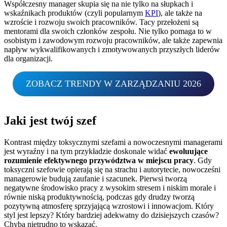
Współczesny manager skupia się na nie tylko na słupkach i
wskaźnikach produktów (czyli popularnym
KPI
), ale także na
wzroście i rozwoju swoich pracowników. Tacy przełożeni są
mentorami dla swoich członków zespołu. Nie tylko pomaga to w
osobistym i zawodowym rozwoju pracowników, ale także zapewnia
napływ wykwalifikowanych i zmotywowanych przyszłych liderów
dla organizacji.
ZOBACZ TRENDY W ZARZĄDZANIU 2026
Jaki jest twój szef
Kontrast między toksycznymi szefami a nowoczesnymi managerami
jest wyraźny i na tym przykładzie doskonale widać
ewoluujące
rozumienie efektywnego przywództwa w miejscu pracy
. Gdy
toksyczni szefowie opierają się na strachu i autorytecie, nowocześni
managerowie budują zaufanie i szacunek. Pierwsi tworzą
negatywne środowisko pracy z wysokim stresem i niskim morale i
równie niską produktywnością, podczas gdy drudzy tworzą
pozytywną atmosferę sprzyjającą wzrostowi i innowacjom. Który
styl jest lepszy? Który bardziej adekwatny do dzisiejszych czasów?
Chyba nietrudno to wskazać.