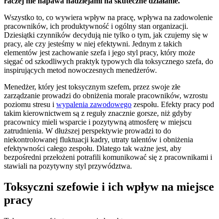
raczej nie napawa nadziejami na skuteczne działanie.
Wszystko to, co wywiera wpływ na pracę, wpływa na zadowolenie
pracowników, ich produktywność i ogólny stan organizacji.
Dziesiątki czynników decydują nie tylko o tym, jak czujemy się w
pracy, ale czy jesteśmy w niej efektywni. Jednym z takich
elementów jest zachowanie szefa i jego styl pracy, który może
sięgać od szkodliwych praktyk typowych dla toksycznego szefa, do
inspirujących metod nowoczesnych menedżerów.
Menedżer, który jest toksycznym szefem, przez swoje złe
zarządzanie prowadzi do obniżenia morale pracowników, wzrostu
poziomu stresu i
wypalenia zawodowego
zespołu. Efekty pracy pod
takim kierownictwem są z reguły znacznie gorsze, niż gdyby
pracownicy mieli wsparcie i pozytywną atmosferę w miejscu
zatrudnienia. W dłuższej perspektywie prowadzi to do
niekontrolowanej fluktuacji kadry, utraty talentów i obniżenia
efektywności całego zespołu. Dlatego tak ważne jest, aby
bezpośredni przełożeni potrafili komunikować się z pracownikami i
stawiali na pozytywny styl przywództwa.
Toksyczni szefowie i ich wpływ na miejsce
pracy