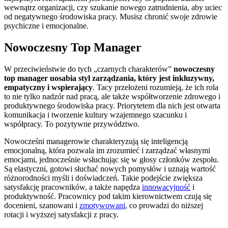
wewnątrz organizacji, czy szukanie nowego zatrudnienia, aby uciec
od negatywnego środowiska pracy. Musisz chronić swoje zdrowie
psychiczne i emocjonalne.
Nowoczesny Top Manager
W przeciwieństwie do tych „czarnych charakterów”
nowoczesny
top manager uosabia styl zarządzania, który jest inkluzywny,
empatyczny i wspierający
. Tacy przełożeni rozumieją, że ich rola
to nie tylko nadzór nad pracą, ale także współtworzenie zdrowego i
produktywnego środowiska pracy. Priorytetem dla nich jest otwarta
komunikacja i tworzenie kultury wzajemnego szacunku i
współpracy. To pozytywne przywództwo.
Nowocześni managerowie charakteryzują się inteligencją
emocjonalną, która pozwala im zrozumieć i zarządzać własnymi
emocjami, jednocześnie wsłuchując się w głosy członków zespołu.
Są elastyczni, gotowi słuchać nowych pomysłów i uznają wartość
różnorodności myśli i doświadczeń. Takie podejście zwiększa
satysfakcję pracowników, a także napędza
innowacyjność
i
produktywność. Pracownicy pod takim kierownictwem czują się
docenieni, szanowani i
zmotywowani
, co prowadzi do niższej
rotacji i wyższej satysfakcji z pracy.