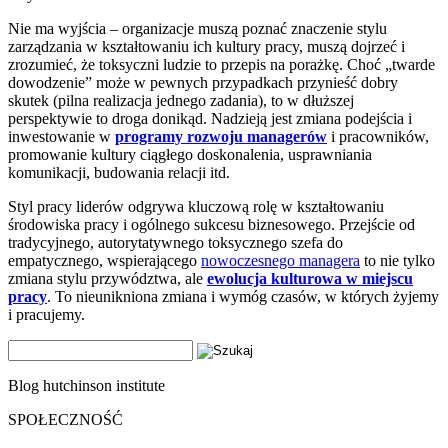
Nie ma wyjścia – organizacje muszą poznać znaczenie stylu
zarządzania w kształtowaniu ich kultury pracy, muszą dojrzeć i
zrozumieć, że toksyczni ludzie to przepis na porażkę. Choć „twarde
dowodzenie” może w pewnych przypadkach przynieść dobry
skutek (pilna realizacja jednego zadania), to w dłuższej
perspektywie to droga donikąd. Nadzieją jest zmiana podejścia i
inwestowanie w
programy rozwoju managerów
i pracowników,
promowanie kultury ciągłego doskonalenia, usprawniania
komunikacji, budowania relacji itd.
Styl pracy liderów odgrywa kluczową rolę w kształtowaniu
środowiska pracy i ogólnego sukcesu biznesowego. Przejście od
tradycyjnego, autorytatywnego toksycznego szefa do
empatycznego, wspierającego
nowoczesnego managera
to nie tylko
zmiana stylu przywództwa, ale
ewolucja kulturowa w miejscu
pracy
. To nieunikniona zmiana i wymóg czasów, w których żyjemy
i pracujemy.
Szukaj:
Blog hutchinson institute
SPOŁECZNOŚĆ