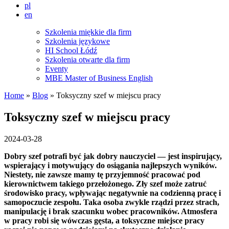
pl
en
Szkolenia miękkie dla firm
Szkolenia językowe
HI School Łódź
Szkolenia otwarte dla firm
Eventy
MBE Master of Business English
Home
»
Blog
» Toksyczny szef w miejscu pracy
Toksyczny szef w miejscu pracy
2024-03-28
Dobry szef potrafi być jak dobry nauczyciel — jest inspirujący,
wspierający i motywujący do osiągania najlepszych wyników.
Niestety, nie zawsze mamy tę przyjemność pracować pod
kierownictwem takiego przełożonego. Zły szef może zatruć
środowisko pracy, wpływając negatywnie na codzienną pracę i
samopoczucie zespołu. Taka osoba zwykle rządzi przez strach,
manipulację i brak szacunku wobec pracowników. Atmosfera
w pracy robi się wówczas gęsta, a toksyczne miejsce pracy