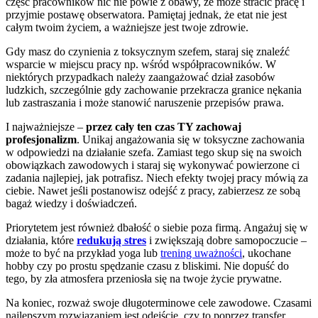
część pracowników nic nie powie z obawy, że może stracić pracę i
przyjmie postawę obserwatora. Pamiętaj jednak, że etat nie jest
całym twoim życiem, a ważniejsze jest twoje zdrowie.
Gdy masz do czynienia z toksycznym szefem, staraj się znaleźć
wsparcie w miejscu pracy np. wśród współpracowników. W
niektórych przypadkach należy zaangażować dział zasobów
ludzkich, szczególnie gdy zachowanie przekracza granice nękania
lub zastraszania i może stanowić naruszenie przepisów prawa.
I najważniejsze –
przez cały ten czas TY zachowaj
profesjonalizm
. Unikaj angażowania się w toksyczne zachowania
w odpowiedzi na działanie szefa. Zamiast tego skup się na swoich
obowiązkach zawodowych i staraj się wykonywać powierzone ci
zadania najlepiej, jak potrafisz. Niech efekty twojej pracy mówią za
ciebie. Nawet jeśli postanowisz odejść z pracy, zabierzesz ze sobą
bagaż wiedzy i doświadczeń.
Priorytetem jest również dbałość o siebie poza firmą. Angażuj się w
działania, które
redukują stres
i zwiększają dobre samopoczucie –
może to być na przykład yoga lub
trening uważności
, ukochane
hobby czy po prostu spędzanie czasu z bliskimi. Nie dopuść do
tego, by zła atmosfera przeniosła się na twoje życie prywatne.
Na koniec, rozważ swoje długoterminowe cele zawodowe. Czasami
najlepszym rozwiązaniem jest odejście, czy to poprzez transfer